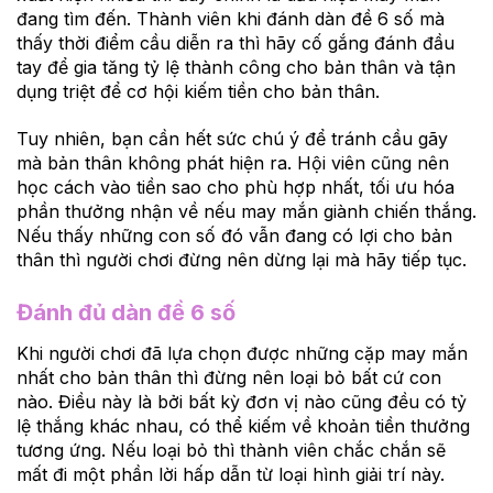
đang tìm đến. Thành viên khi đánh dàn đề 6 số mà
thấy thời điểm cầu diễn ra thì hãy cố gắng đánh đầu
tay để gia tăng tỷ lệ thành công cho bản thân và tận
dụng triệt để cơ hội kiếm tiền cho bản thân.
Tuy nhiên, bạn cần hết sức chú ý để tránh cầu gãy
mà bản thân không phát hiện ra. Hội viên cũng nên
học cách vào tiền sao cho phù hợp nhất, tối ưu hóa
phần thưởng nhận về nếu may mắn giành chiến thắng.
Nếu thấy những con số đó vẫn đang có lợi cho bản
thân thì người chơi đừng nên dừng lại mà hãy tiếp tục.
Đánh đủ dàn đề 6 số
Khi người chơi đã lựa chọn được những cặp may mắn
nhất cho bản thân thì đừng nên loại bỏ bất cứ con
nào. Điều này là bởi bất kỳ đơn vị nào cũng đều có tỷ
lệ thắng khác nhau, có thể kiếm về khoản tiền thưởng
tương ứng. Nếu loại bỏ thì thành viên chắc chắn sẽ
mất đi một phần lời hấp dẫn từ loại hình giải trí này.