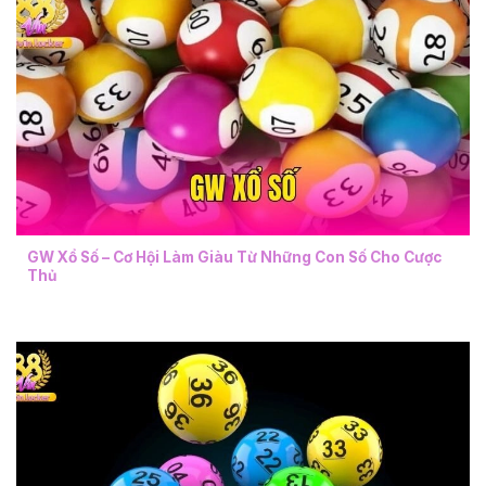
GW Xổ Số – Cơ Hội Làm Giàu Từ Những Con Số Cho Cược
Thủ