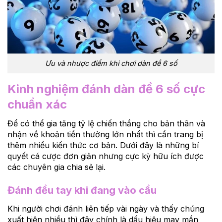
Ưu và nhược điểm khi chơi dàn đề 6 số
Kinh nghiệm đánh dàn đề 6 số cực
chuẩn xác
Để có thể gia tăng tỷ lệ chiến thắng cho bản thân và
nhận về khoản tiền thưởng lớn nhất thì cần trang bị
thêm nhiều kiến thức cơ bản. Dưới đây là những bí
quyết cá cược đơn giản nhưng cực kỳ hữu ích được
các chuyên gia chia sẻ lại.
Đánh đều tay khi đang vào cầu
Khi người chơi đánh liên tiếp vài ngày và thấy chúng
xuất hiện nhiều thì đây chính là dấu hiệu may mắn