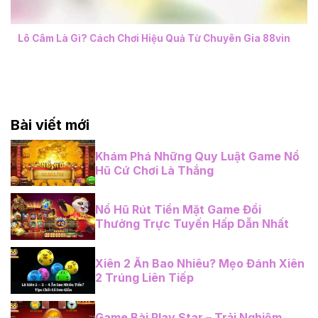
Lô Câm Là Gì? Cách Chơi Hiệu Quả Từ Chuyên Gia 88vin
Bài viết mới
Khám Phá Những Quy Luật Game Nổ
Hũ Cứ Chơi Là Thắng
Nổ Hũ Rút Tiền Mặt Game Đổi
Thưởng Trực Tuyến Hấp Dẫn Nhất
Xiên 2 Ăn Bao Nhiêu? Mẹo Đánh Xiên
2 Trúng Liên Tiếp
Game Bài Play Star – Trải Nghiệm