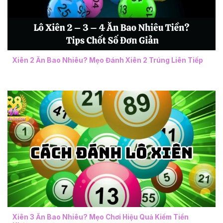
Xiên 2 Ăn Bao Nhiêu? Mẹo Đánh Xiên 2 Trúng Liên Tiếp
Xiên 3 Ăn Bao Nhiêu? Mẹo Chơi Hiệu Quả Kiếm Tiền