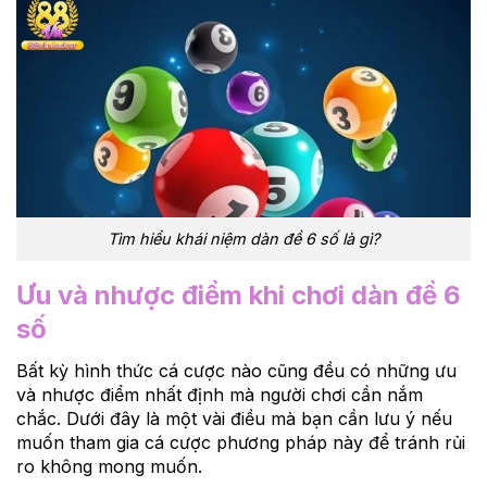
Tìm hiểu khái niệm dàn đề 6 số là gì?
Ưu và nhược điểm khi chơi dàn đề 6
số
Bất kỳ hình thức cá cược nào cũng đều có những ưu
và nhược điểm nhất định mà người chơi cần nắm
chắc. Dưới đây là một vài điều mà bạn cần lưu ý nếu
muốn tham gia cá cược phương pháp này để tránh rủi
ro không mong muốn.