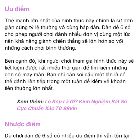
Ưu điểm
Thế mạnh lớn nhất của hình thức này chính là sự đơn
giản cùng tỷ lệ thưởng vô cùng hấp dẫn. Dàn đề 6 số
cho phép người chơi đánh nhiều đơn vị cùng một lúc
nên khả năng giành chiến thắng sẽ lớn hơn so với
những cách chơi bình thường.
Bên cạnh đó, khi người chơi tham gia hình thức này sẽ
tiết kiệm được rất nhiều thời gian để tìm kiếm những
con số may mắn. Bạn chỉ cần soi cầu một lần là có
thể đánh liên tiếp trong một tuần để kiếm về khoản
tiền thưởng lớn nhất.
Xem thêm:
Lô Kép Là Gì? Kinh Nghiệm Bắt Số
Cực Chuẩn Xác Từ 88vin
Nhược điểm
Dù chơi dàn đề 6 số có nhiều ưu điểm thì vẫn tồn tại