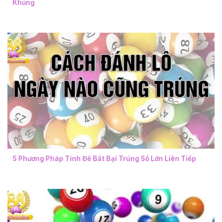
Khủng
5 Phương Pháp Tính Đề Bất Bại Trúng Số Lớn Liên Tiếp