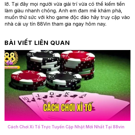
lỡ. Tại đây mọi người vừa giải trí vừa có thể kiếm tiền
làm giàu nhanh chóng. Anh em đam mê khám phá,
muốn thử sức với kho game độc đáo hãy truy cập vào
nhà cái uy tín 88Vin tham gia ngay hôm nay.
BÀI VIẾT LIÊN QUAN
Cách Chơi Xì Tố Trực Tuyến Cập Nhật Mới Nhất Tại 88vin