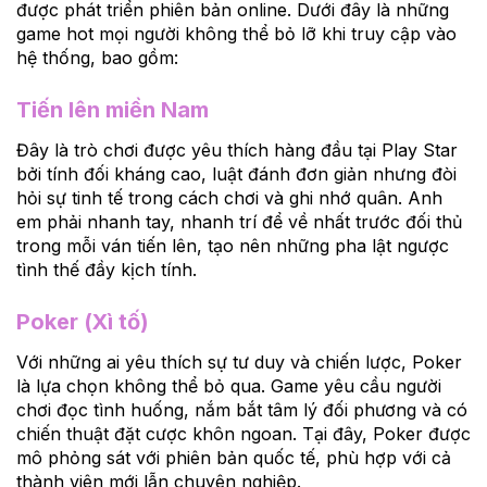
được phát triển phiên bản online. Dưới đây là những
game hot mọi người không thể bỏ lỡ khi truy cập vào
hệ thống, bao gồm:
Tiến lên miền Nam
Đây là trò chơi được yêu thích hàng đầu tại Play Star
bởi tính đối kháng cao, luật đánh đơn giản nhưng đòi
hỏi sự tinh tế trong cách chơi và ghi nhớ quân. Anh
em phải nhanh tay, nhanh trí để về nhất trước đối thủ
trong mỗi ván tiến lên, tạo nên những pha lật ngược
tình thế đầy kịch tính.
Poker (Xì tố)
Với những ai yêu thích sự tư duy và chiến lược, Poker
là lựa chọn không thể bỏ qua. Game yêu cầu người
chơi đọc tình huống, nắm bắt tâm lý đối phương và có
chiến thuật đặt cược khôn ngoan. Tại đây, Poker được
mô phỏng sát với phiên bản quốc tế, phù hợp với cả
thành viên mới lẫn chuyên nghiệp.