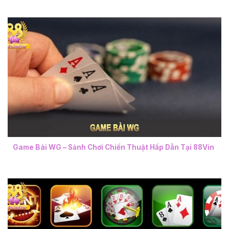
Game Bài WG – Sảnh Chơi Chiến Thuật Hấp Dẫn Tại 88Vin