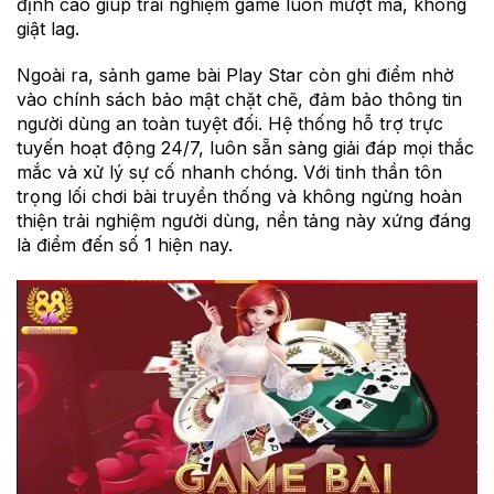
định cao giúp trải nghiệm game luôn mượt mà, không
giật lag.
Ngoài ra, sảnh game bài Play Star còn ghi điểm nhờ
vào chính sách bảo mật chặt chẽ, đảm bảo thông tin
người dùng an toàn tuyệt đối. Hệ thống hỗ trợ trực
tuyến hoạt động 24/7, luôn sẵn sàng giải đáp mọi thắc
mắc và xử lý sự cố nhanh chóng. Với tinh thần tôn
trọng lối chơi bài truyền thống và không ngừng hoàn
thiện trải nghiệm người dùng, nền tảng này xứng đáng
là điểm đến số 1 hiện nay.