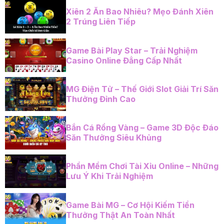
Xiên 2 Ăn Bao Nhiêu? Mẹo Đánh Xiên
2 Trúng Liên Tiếp
Game Bài Play Star – Trải Nghiệm
Casino Online Đẳng Cấp Nhất
MG Điện Tử – Thế Giới Slot Giải Trí Săn
Thưởng Đỉnh Cao
Bắn Cá Rồng Vàng – Game 3D Độc Đáo
Săn Thưởng Siêu Khủng
Phần Mềm Chơi Tài Xỉu Online – Những
Lưu Ý Khi Trải Nghiệm
Game Bài MG – Cơ Hội Kiếm Tiền
Thưởng Thật An Toàn Nhất