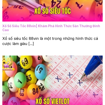
Xổ Số Siêu Tốc 88vin| Khám Phá Hình Thức Săn Thưởng Đỉnh
Cao
Xổ số siêu tốc 88vin là một trong những hình thức cá
cược làm giàu [...]