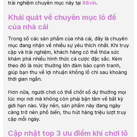
trải nghiệm chuyên mục này tại
88vin
.
Khái quát về chuyên mục lô đề
của nhà cái
Trong số các sản phẩm của nhà cái, đây là chuyên
mục đang nhận về nhiều sự yêu thích nhất. Khi truy
cập và trải nghiệm, khách hàng có thể thỏa sức
khám phá nhiều hình thức cá cược đặc sắc. Kèm
theo đó là mức thưởng lớn đảm bảo cạnh tranh,
giúp bạn thu về lợi nhuận khổng lồ chỉ sau khoảng
thời gian ngắn.
Hơn nữa, người chơi có thể chốt số dự thưởng mọi
lúc mọi nơi mà không còn phải bận tâm về bất kỳ
giới hạn nào. Vậy nên, sản phẩm này đang ngày
càng trở nên phổ biến, thu hút hàng triệu lượt truy
cập mỗi ngày.
Cập nhật top 3 ưu điểm khi chơi lô