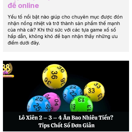
đề online
Yếu tố nổi bật nào giúp cho chuyên mục được đón
nhận nồng nhiệt và trở thành sản phẩm thế mạnh
của nhà cái? Khi thử sức với các tựa game xổ số
hấp dẫn, không khó để bạn nhận thấy những ưu
điểm dưới đây.
Đa dạng loại hình cá cược
Đầu tiên, nền tảng mang đến đa dạng hình thức cá
cược thú vị, đảm bảo đặc sắc và khiến bất kỳ
khách hàng nào cũng cảm thấy thích thú. Có thể kể
đến như xổ số 3 miền, quay số siêu tốc tối đa 5
phút, Keno, Mega 6/45, Bingo, Number Games,…
Hệ thống sản phẩm phong phú giúp thương hiệu
từng bước chinh phục đông đảo người chơi tới trải
nghiệm.
Chơi lô đề trúng thưởng lớn