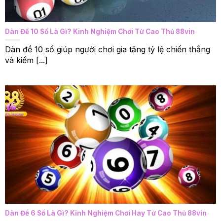
Dàn Đề 10 Số Là Gì? Kinh Nghiệm Chơi Từ Cao Thủ 88vin
Dàn đề 10 số giúp người chơi gia tăng tỷ lệ chiến thắng
và kiếm [...]
Dàn Đề 6 Số Là Gì? Kinh Nghiệm Chơi Hay Từ Cao Thủ 88vin