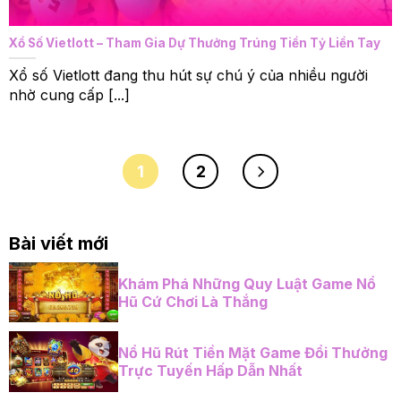
Xổ Số Vietlott – Tham Gia Dự Thưởng Trúng Tiền Tỷ Liền Tay
Xổ số Vietlott đang thu hút sự chú ý của nhiều người
nhờ cung cấp [...]
1
2
Bài viết mới
Khám Phá Những Quy Luật Game Nổ
Hũ Cứ Chơi Là Thắng
Nổ Hũ Rút Tiền Mặt Game Đổi Thưởng
Trực Tuyến Hấp Dẫn Nhất