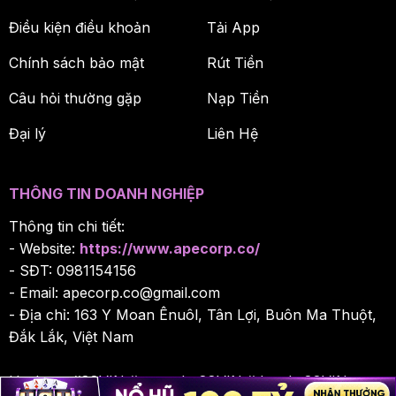
Điều kiện điều khoản
Tải App
Chính sách bảo mật
Rút Tiền
Câu hỏi thường gặp
Nạp Tiền
Đại lý
Liên Hệ
THÔNG TIN DOANH NGHIỆP
Thông tin chi tiết:
- Website:
https://www.apecorp.co/
- SĐT: 0981154156
- Email:
apecorp.co@gmail.com
- Địa chỉ: 163 Y Moan Ênuôl, Tân Lợi, Buôn Ma Thuột,
Đắk Lắk, Việt Nam
Hashtag: #88VIN #trangchu88VIN #dangky88VIN