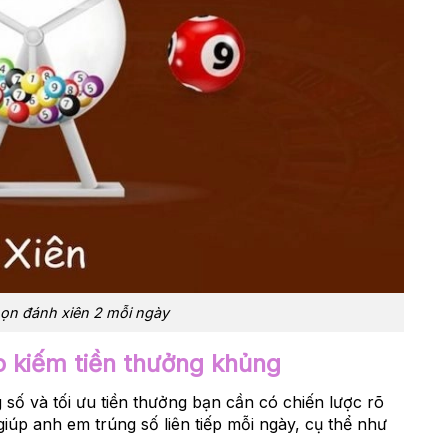
họn đánh xiên 2 mỗi ngày
ếp kiếm tiền thưởng khủng
 số và tối ưu tiền thưởng bạn cần có chiến lược rõ
iúp anh em trúng số liên tiếp mỗi ngày, cụ thể như