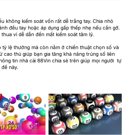
u không kiểm soát vốn rất dễ trắng tay. Chia nhỏ
đánh đều tay hoặc áp dụng gấp thếp nhẹ nếu cần gỡ.
 thua vì dễ dẫn đến mất kiểm soát tâm lý.
 tỷ lệ thưởng mà còn nằm ở chiến thuật chọn số và
 cao thủ giúp bạn gia tăng khả năng trúng số liên
thông tin nhà cái 88Vin chia sẻ trên giúp mọi người tự
ô đề này.