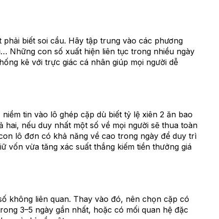
 phải biết soi cầu. Hãy tập trung vào các phương
ủ… Những con số xuất hiện liên tục trong nhiều ngày
hống kê với trực giác cá nhân giúp mọi người dễ
niềm tin vào lô ghép cặp dù biết tỷ lệ xiên 2 ăn bao
cả hai, nếu duy nhất một số về mọi người sẽ thua toàn
i con lô đơn có khả năng về cao trong ngày để duy trì
ữ vốn vừa tăng xác suất thắng kiếm tiền thưởng giá
số không liên quan. Thay vào đó, nên chọn cặp có
 trong 3–5 ngày gần nhất, hoặc có mối quan hệ đặc