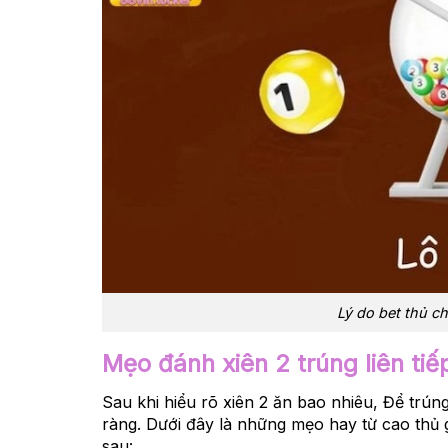
Lý do bet thủ c
Mẹo đánh xiên 2 trúng liên ti
Sau khi hiểu rõ xiên 2 ăn bao nhiêu, Để trúng
ràng. Dưới đây là những mẹo hay từ cao thủ g
sau: