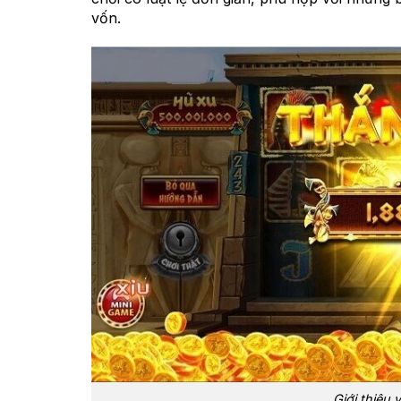
vốn.
Giới thiệu 