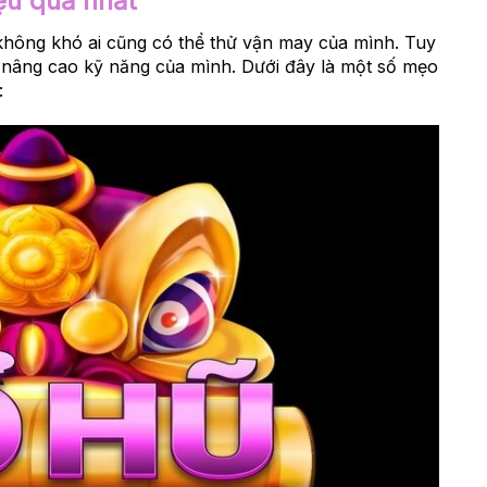
ệu quả nhất
 không khó ai cũng có thể thử vận may của mình. Tuy
n nâng cao kỹ năng của mình. Dưới đây là một số mẹo
: