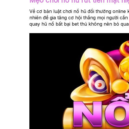
Mẹo chơi nổ hũ rút tiền mặt hi
Về cơ bản luật chơi nổ hũ đổi thưởng online
nhiên để gia tăng cơ hội thắng mọi người cầ
quay hũ nổ bất bại bet thủ không nên bỏ qua