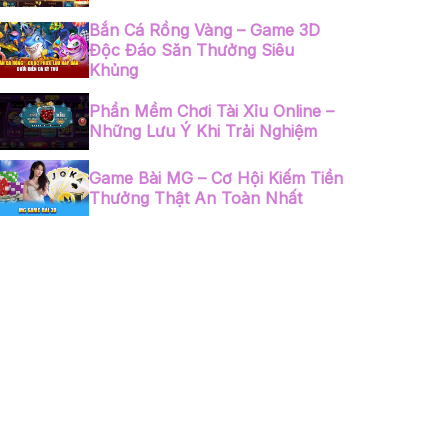
Bắn Cá Rồng Vàng – Game 3D
Độc Đáo Săn Thưởng Siêu
Khủng
Phần Mềm Chơi Tài Xỉu Online –
Những Lưu Ý Khi Trải Nghiệm
Game Bài MG – Cơ Hội Kiếm Tiền
Thưởng Thật An Toàn Nhất