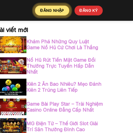
ĐĂNG NHẬP
ĐĂNG KÝ
ài viết mới
Khám Phá Những Quy Luật
Game Nổ Hũ Cứ Chơi Là Thắng
Nổ Hũ Rút Tiền Mặt Game Đổi
Thưởng Trực Tuyến Hấp Dẫn
Nhất
Xiên 2 Ăn Bao Nhiêu? Mẹo Đánh
Xiên 2 Trúng Liên Tiếp
Game Bài Play Star – Trải Nghiệm
Casino Online Đẳng Cấp Nhất
MG Điện Tử – Thế Giới Slot Giải
Trí Săn Thưởng Đỉnh Cao