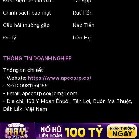
Điều kiện điều khoản
Tải App
Người chơi có thể sử dụng số tiền vốn này trên
Chính sách bảo mật
Rút Tiền
toàn bộ các sảnh cược như bắn cá, nổ hũ,
casino,…
Câu hỏi thường gặp
Nạp Tiền
Để rút thưởng chỉ cần hoàn thành 01 vòng cược
hợp lệ theo quy định của nền tảng.
Đại lý
Liên Hệ
Hoàn trả không giới hạn
THÔNG TIN DOANH NGHIỆP
Nhắc đến những khuyến mãi hấp dẫn tại đơn vị thì
hoàn trả tiền cược luôn là chương trình được săn
Thông tin chi tiết:
đón hàng đầu hiện nay. Dưới đây là thể lệ cụ thể
- Website:
https://www.apecorp.co/
dành cho hội viên đang hứng thú trải nghiệm:
- SĐT: 0981154156
- Email:
apecorp.co@gmail.com
Siêu ưu đãi này dành cho toàn thể thành viên
- Địa chỉ: 163 Y Moan Ênuôl, Tân Lợi, Buôn Ma Thuột,
đang tham gia cá cược tại nhà cái dù mới tạo tài
Đắk Lắk, Việt Nam
khoản bạn vẫn có thể nhận thưởng.
Tùy thuộc vào từng sảnh cược mà giá trị hoàn
Hashtag: #88VIN #trangchu88VIN #dangky88VIN
trả sẽ có sự khác biệt với tỷ lệ tối đa lên đến
#naptien88VIN #linktai88VIN
2.5%.