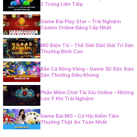
2 Trúng Liên Tiếp
Game Bài Play Star – Trải Nghiệm
Điều kiện nhận khuyến mãi tại nhà cái 88vin
Casino Online Đẳng Cấp Nhất
Tổng hợp các chương trình siêu
khuyến mãi 88vin
MG Điện Tử – Thế Giới Slot Giải Trí Săn
Thưởng Đỉnh Cao
Liệu bạn có đang chờ mong về những chương trình
ưu đãi đầy hấp dẫn tại nhà cái cá cược hàng đầu
Bắn Cá Rồng Vàng – Game 3D Độc Đáo
Việt Nam này? Hãy cùng theo dõi nội dung ngay
Săn Thưởng Siêu Khủng
sau đây để nắm được những sự kiện siêu giá trị
dành cho hội viên.
Phần Mềm Chơi Tài Xỉu Online – Những
Lưu Ý Khi Trải Nghiệm
Thưởng 50k chào mừng
Đây là chương trình khuyến mãi đầu tiên mà thành
Game Bài MG – Cơ Hội Kiếm Tiền
viên có thể nhận được sau khi hoàn tất việc đăng
Thưởng Thật An Toàn Nhất
ký và xác nhận thông tin chính chủ. Tiền thưởng từ
đây sẽ được cộng trực tiếp vào account của bạn