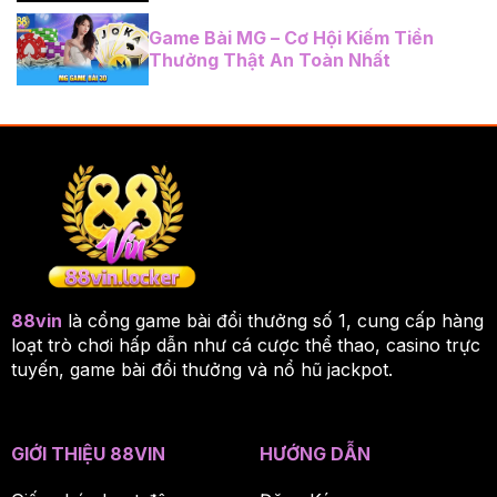
Game Bài MG – Cơ Hội Kiếm Tiền
Thưởng Thật An Toàn Nhất
88vin
là cổng game bài đổi thưởng số 1, cung cấp hàng
loạt trò chơi hấp dẫn như cá cược thể thao, casino trực
tuyến, game bài đổi thưởng và nổ hũ jackpot.
GIỚI THIỆU 88VIN
HƯỚNG DẪN