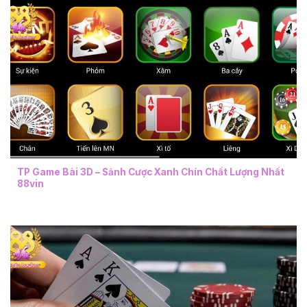
TP Game Bài 3D – Sảnh Cược Xanh Chín Chất Lượng Nhất
88vin