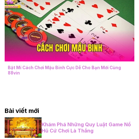
Bật Mí Cách Chơi Mậu Binh Cực Dễ Cho Bạn Mới Cùng
88vin
Bài viết mới
Khám Phá Những Quy Luật Game Nổ
Hũ Cứ Chơi Là Thắng