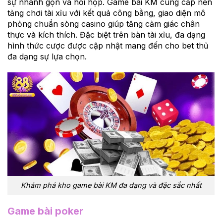
sự nhanh gọn và hồi hộp. Game bài KM cung cấp nền
tảng chơi tài xỉu với kết quả công bằng, giao diện mô
phỏng chuẩn sòng casino giúp tăng cảm giác chân
thực và kích thích. Đặc biệt trên bàn tài xỉu, đa dạng
hình thức cược được cập nhật mang đến cho bet thủ
đa dạng sự lựa chọn.
Khám phá kho game bài KM đa dạng và đặc sắc nhất
Game bài poker