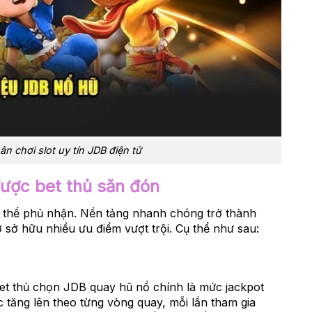
ân chơi slot uy tín JDB điện tử
được bet thủ săn đón
g thể phủ nhận. Nền tảng nhanh chóng trở thành
 sở hữu nhiều ưu điểm vượt trội. Cụ thể như sau:
bet thủ chọn JDB quay hũ nổ chính là mức jackpot
ục tăng lên theo từng vòng quay, mỗi lần tham gia