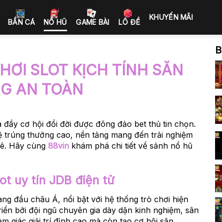
KHUYẾN MÃI
BẮN CÁ
NỔ HŨ
GAME BÀI
LÔ ĐỀ
B
CHƠI SLOT KỊCH TÍNH SĂN
G AN TOÀN
 đầy cơ hội đổi đời được đông đảo bet thủ tin chọn.
ỉ lệ trúng thưởng cao, nền tảng mang đến trải nghiệm
 mê. Hãy cùng
88vin
khám phá chi tiết về sảnh nổ hũ
ot uy tín JDB điện tử
ng đầu châu Á, nổi bật với hệ thống trò chơi hiện
riển bởi đội ngũ chuyên gia dày dặn kinh nghiệm, sân
 giác giải trí đỉnh cao mà còn tạo cơ hội săn