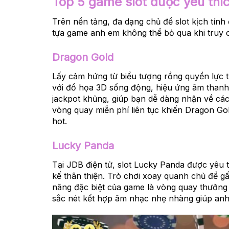
Top 5 game slot được yêu thíc
Trên nền tảng, đa dạng chủ đề slot kịch tính
tựa game anh em không thể bỏ qua khi truy 
Dragon Gold
Lấy cảm hứng từ biểu tượng rồng quyền lực 
với đồ họa 3D sống động, hiệu ứng âm thanh 
jackpot khủng, giúp bạn dễ dàng nhận về cá
vòng quay miễn phí liên tục khiến Dragon Gol
hot.
Lucky Panda
Tại JDB điện tử, slot Lucky Panda được yêu 
kế thân thiện. Trò chơi xoay quanh chủ đề g
năng đặc biệt của game là vòng quay thưởng 
sắc nét kết hợp âm nhạc nhẹ nhàng giúp anh