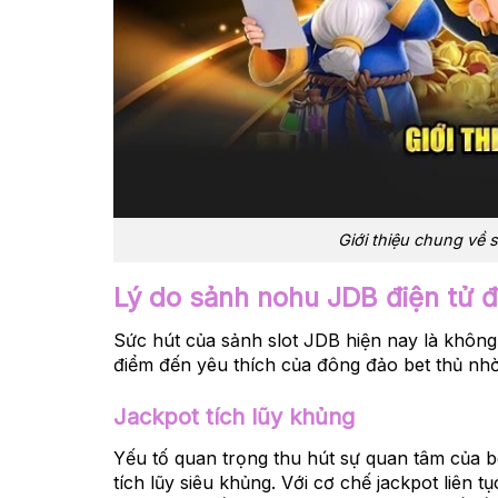
Giới thiệu chung về s
Lý do sảnh nohu JDB điện tử 
Sức hút của sảnh slot JDB hiện nay là khôn
điểm đến yêu thích của đông đảo bet thủ nhờ
Jackpot tích lũy khủng
Yếu tố quan trọng thu hút sự quan tâm của 
tích lũy siêu khủng. Với cơ chế jackpot liên t