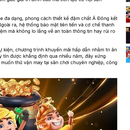
e đa dạng, phong cách thiết kế đậm chất Á Đông kết
Ngoài ra, hệ thống bảo mật tiên tiến và cơ chế thanh
iệm mà không lo lắng về an toàn thông tin hay rủi ro
ự kiện, chương trình khuyến mãi hấp dẫn nhằm tri ân
 uy tín được khẳng định qua nhiều năm, đây xứng
ủ muốn thử vận may tại sân chơi chuyên nghiệp, công