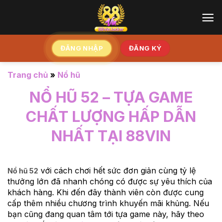
Bỏ
qua
nội
dung
ĐĂNG NHẬP
ĐĂNG KÝ
Trang chủ
»
Nổ hũ
NỔ HŨ 52 – TỰA GAME
CHẤT LƯỢNG HẤP DẪN
NHẤT TẠI 88VIN
với cách chơi hết sức đơn giản cùng tỷ lệ
Nổ hũ 52
thưởng lớn đã nhanh chóng có được sự yêu thích của
khách hàng. Khi đến đây thành viên còn được cung
cấp thêm nhiều chương trình khuyến mãi khủng. Nếu
bạn cũng đang quan tâm tới tựa game này, hãy theo