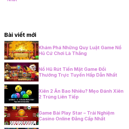
Bài viết mới
Khám Phá Những Quy Luật Game Nổ
Hũ Cứ Chơi Là Thắng
Nổ Hũ Rút Tiền Mặt Game Đổi
Thưởng Trực Tuyến Hấp Dẫn Nhất
Xiên 2 Ăn Bao Nhiêu? Mẹo Đánh Xiên
2 Trúng Liên Tiếp
Game Bài Play Star – Trải Nghiệm
Casino Online Đẳng Cấp Nhất