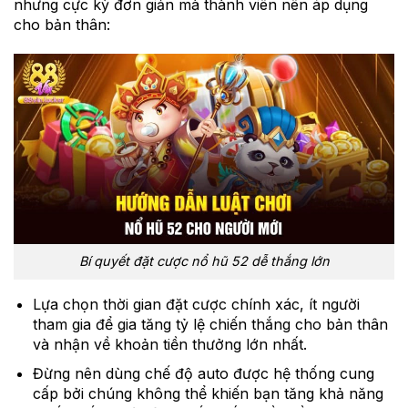
nhưng cực kỳ đơn giản mà thành viên nên áp dụng
cho bản thân:
Bí quyết đặt cược nổ hũ 52 dễ thắng lớn
Lựa chọn thời gian đặt cược chính xác, ít người
tham gia để gia tăng tỷ lệ chiến thắng cho bản thân
và nhận về khoản tiền thưởng lớn nhất.
Đừng nên dùng chế độ auto được hệ thống cung
cấp bởi chúng không thể khiến bạn tăng khả năng