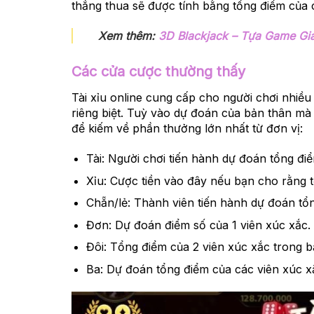
thắng thua sẽ được tính bằng tổng điểm của c
Xem thêm:
3D Blackjack – Tựa Game Giả
Các cửa cược thường thấy
Tài xỉu online cung cấp cho người chơi nhiề
riêng biệt. Tuỳ vào dự đoán của bản thân mà 
để kiếm về phần thưởng lớn nhất từ đơn vị:
Tài: Người chơi tiến hành dự đoán tổng đ
Xỉu: Cược tiền vào đây nếu bạn cho rằng t
Chẵn/lẻ: Thành viên tiến hành dự đoán tổn
Đơn: Dự đoán điểm số của 1 viên xúc xắc.
Đôi: Tổng điểm của 2 viên xúc xắc trong b
Ba: Dự đoán tổng điểm của các viên xúc x