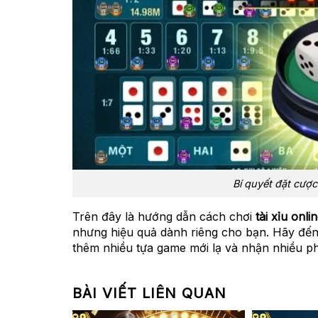
Bí quyết đặt cược 
Trên đây là hướng dẫn cách chơi
tài xỉu onli
nhưng hiệu quả dành riêng cho bạn. Hãy đến 
thêm nhiều tựa game mới lạ và nhận nhiều p
BÀI VIẾT LIÊN QUAN