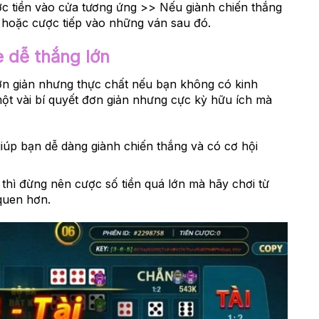
ợc tiền vào cửa tương ứng >> Nếu giành chiến thắng
ản hoặc cược tiếp vào những ván sau đó.
e dễ thắng lớn
ơn giản nhưng thực chất nếu bạn không có kinh
một vài bí quyết đơn giản nhưng cực kỳ hữu ích mà
iúp bạn dễ dàng giành chiến thắng và có cơ hội
 thì đừng nên cược số tiền quá lớn mà hãy chơi từ
quen hơn.