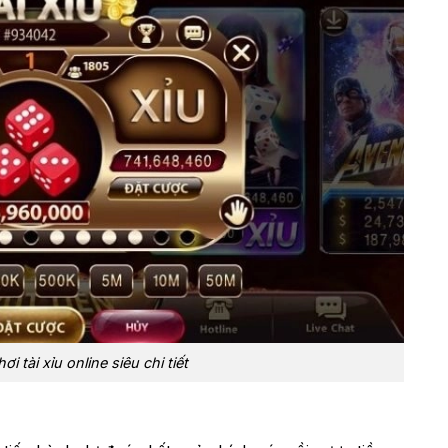
 tài xỉu online siêu chi tiết