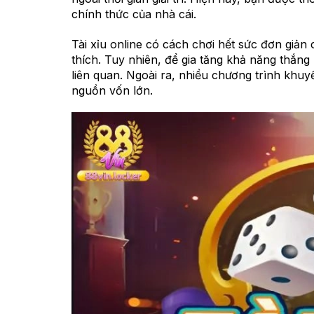
chính thức của nhà cái.
Tài xỉu online có cách chơi hết sức đơn giả
thích. Tuy nhiên, để gia tăng khả năng thắng 
liên quan. Ngoài ra, nhiều chương trình khu
nguồn vốn lớn.