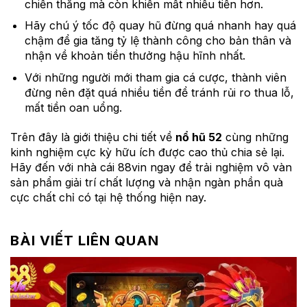
chiến thắng mà còn khiến mất nhiều tiền hơn.
Hãy chú ý tốc độ quay hũ đừng quá nhanh hay quá
chậm để gia tăng tỷ lệ thành công cho bản thân và
nhận về khoản tiền thưởng hậu hĩnh nhất.
Với những người mới tham gia cá cược, thành viên
đừng nên đặt quá nhiều tiền để tránh rủi ro thua lỗ,
mất tiền oan uổng.
Trên đây là giới thiệu chi tiết về
nổ hũ 52
cùng những
kinh nghiệm cực kỳ hữu ích được cao thủ chia sẻ lại.
Hãy đến với nhà cái 88vin ngay để trải nghiệm vô vàn
sản phẩm giải trí chất lượng và nhận ngàn phần quà
cực chất chỉ có tại hệ thống hiện nay.
BÀI VIẾT LIÊN QUAN