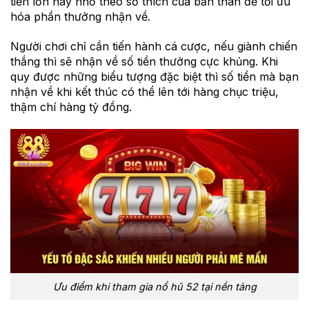
tiền lớn hay nhỏ theo sở thích của bản thân để tối ưu
hóa phần thưởng nhận về.
Người chơi chỉ cần tiến hành cá cược, nếu giành chiến
thắng thì sẽ nhận về số tiền thưởng cực khủng. Khi
quy được những biểu tượng đặc biệt thì số tiền mà bạn
nhận về khi kết thúc có thể lên tới hàng chục triệu,
thậm chí hàng tỷ đồng.
Ưu điểm khi tham gia nổ hũ 52 tại nền tảng