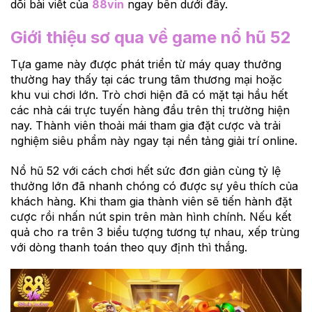
dõi bài viết của
88vin
ngay bên dưới đây.
Giới thiệu sơ qua về game nổ hũ 52
Tựa game này được phát triển từ máy quay thưởng
thường hay thấy tại các trung tâm thương mại hoặc
khu vui chơi lớn. Trò chơi hiện đã có mặt tại hầu hết
các nhà cái trực tuyến hàng đầu trên thị trường hiện
nay. Thành viên thoải mái tham gia đặt cược và trải
nghiệm siêu phẩm này ngay tại nền tảng giải trí online.
Nổ hũ 52 với cách chơi hết sức đơn giản cùng tỷ lệ
thưởng lớn đã nhanh chóng có được sự yêu thích của
khách hàng. Khi tham gia thành viên sẽ tiến hành đặt
cược rồi nhấn nút spin trên màn hình chính. Nếu kết
quả cho ra trên 3 biểu tượng tương tự nhau, xếp trùng
với dòng thanh toán theo quy định thì thắng.