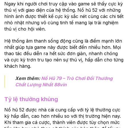
Ngay khi người chơi truy cập vào game sẽ thấy cực kỳ
thú vị với giao diện của hệ thống. Nổ hũ 52 với những
hình ảnh được thiết kế cực kỳ sắc nét cùng các chi tiết
nhỏ nhặt nhưng vô cùng tinh tế mang lại trải nghiệm
thú vị cho hội viên.
Hệ thống âm thanh sống động cũng là điểm mạnh lớn
nhất giúp tựa game này được biết đến nhiều hơn. Mọi
thao tác đều diễn ra hết sức đơn giản, nhanh chóng
và cực kỳ trơn tru tạo nên sự thú vị, hấp dẫn cho từng
khách hàng.
Xem thêm:
Nổ Hũ 79 – Trò Chơi Đổi Thưởng
Chất Lượng Nhất 88vin
Tỷ lệ thưởng khủng
Nổ hũ 52 được nhà cái cung cấp với tỷ lệ thưởng cực
kỳ hấp dẫn, cao hơn nhiều so với thị trường hiện nay.
Khi tham gia cá cược, thành viên được tùy chọn mức