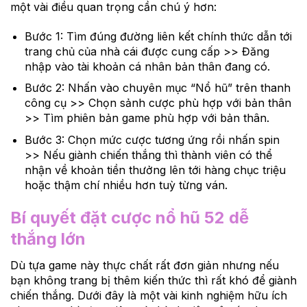
một vài điều quan trọng cần chú ý hơn:
Bước 1: Tìm đúng đường liên kết chính thức dẫn tới
trang chủ của nhà cái được cung cấp >> Đăng
nhập vào tài khoản cá nhân bản thân đang có.
Bước 2: Nhấn vào chuyên mục “Nổ hũ” trên thanh
công cụ >> Chọn sảnh cược phù hợp với bản thân
>> Tìm phiên bản game phù hợp với bản thân.
Bước 3: Chọn mức cược tương ứng rồi nhấn spin
>> Nếu giành chiến thắng thì thành viên có thể
nhận về khoản tiền thưởng lên tới hàng chục triệu
hoặc thậm chí nhiều hơn tuỳ từng ván.
Bí quyết đặt cược nổ hũ 52 dễ
thắng lớn
Dù tựa game này thực chất rất đơn giản nhưng nếu
bạn không trang bị thêm kiến thức thì rất khó để giành
chiến thắng. Dưới đây là một vài kinh nghiệm hữu ích