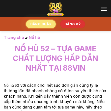
Bỏ
qua
nội
dung
ĐĂNG NHẬP
ĐĂNG KÝ
Trang chủ
»
Nổ hũ
NỔ HŨ 52 – TỰA GAME
CHẤT LƯỢNG HẤP DẪN
NHẤT TẠI 88VIN
với cách chơi hết sức đơn giản cùng tỷ lệ
Nổ hũ 52
thưởng lớn đã nhanh chóng có được sự yêu thích của
khách hàng. Khi đến đây thành viên còn được cung
cấp thêm nhiều chương trình khuyến mãi khủng. Nếu
bạn cũng đang quan tâm tới tựa game này, hãy theo