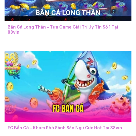
Bắn Cá Long Thần – Tựa Game Giải Trí Uy Tín Số 1 Tại
88vin
FC Bắn Cá – Khám Phá Sảnh Săn Ngư Cực Hot Tại 88vin