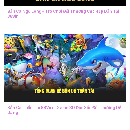
Bắn Cá Ngũ Long – Trò Chơi Đổi Thưởng Cực Hấp Dẫn Tại
88vin
Bắn Cá Thần Tài 88Vin – Game 3D Đặc Sắc Đổi Thưởng Dễ
Dàng