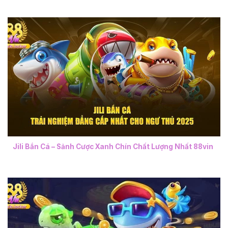
Jili Bắn Cá – Sảnh Cược Xanh Chín Chất Lượng Nhất 88vin