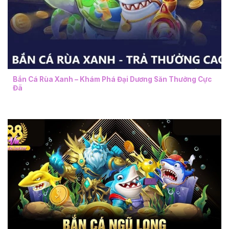
Bắn Cá Rùa Xanh – Khám Phá Đại Dương Săn Thưởng Cực
Đã