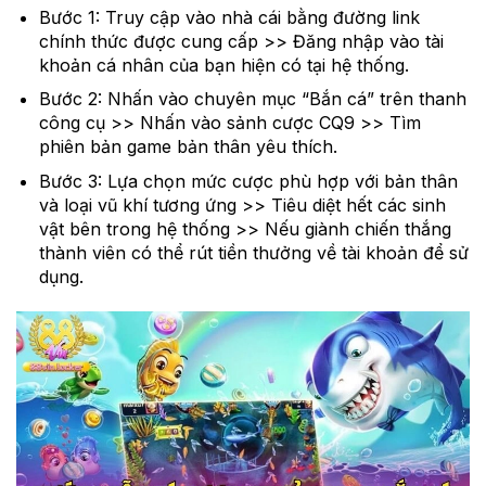
Bước 1: Truy cập vào nhà cái bằng đường link
chính thức được cung cấp >> Đăng nhập vào tài
khoản cá nhân của bạn hiện có tại hệ thống.
Bước 2: Nhấn vào chuyên mục “Bắn cá” trên thanh
công cụ >> Nhấn vào sảnh cược CQ9 >> Tìm
phiên bản game bản thân yêu thích.
Bước 3: Lựa chọn mức cược phù hợp với bản thân
và loại vũ khí tương ứng >> Tiêu diệt hết các sinh
vật bên trong hệ thống >> Nếu giành chiến thắng
thành viên có thể rút tiền thưởng về tài khoản để sử
dụng.