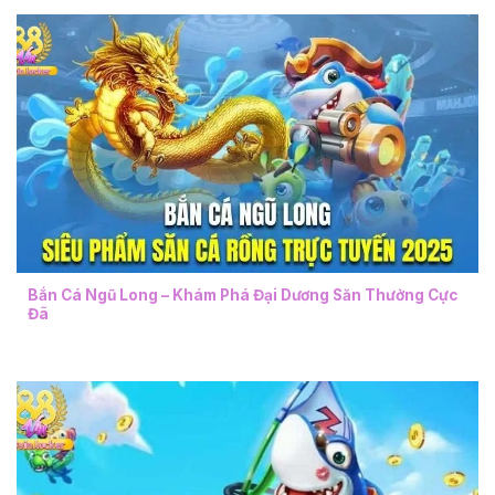
Bắn Cá Ngũ Long – Khám Phá Đại Dương Săn Thưởng Cực
Đã