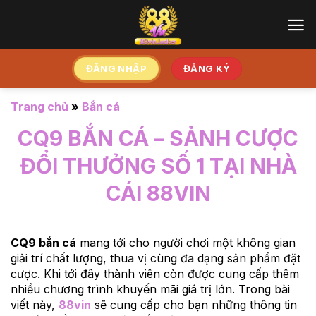
Bỏ
qua
nội
dung
ĐĂNG NHẬP
ĐĂNG KÝ
Trang chủ
»
Bắn cá
CQ9 BẮN CÁ – SẢNH CƯỢC
ĐỔI THƯỞNG SỐ 1 TẠI NHÀ
CÁI 88VIN
CQ9 bắn cá
mang tới cho người chơi một không gian
giải trí chất lượng, thua vị cùng đa dạng sản phẩm đặt
cược. Khi tới đây thành viên còn được cung cấp thêm
nhiều chương trình khuyến mãi giá trị lớn. Trong bài
viết này,
88vin
sẽ cung cấp cho bạn những thông tin