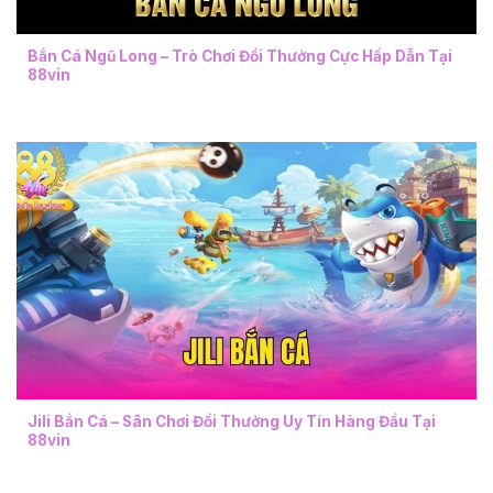
Bắn Cá Ngũ Long – Trò Chơi Đổi Thưởng Cực Hấp Dẫn Tại
88vin
Jili Bắn Cá – Sân Chơi Đổi Thưởng Uy Tín Hàng Đầu Tại
88vin