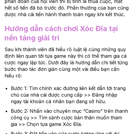
phán đoán của hội viên thì bị tính là thua cuộc, mất
hết số tiền đã bỏ trước đó. Phần thưởng của bạn cũng
được nhà cái tiến hành thanh toán ngay khi kết thúc.
Hướng dẫn cách chơi Xóc Đĩa tại
nền tảng giải trí
Sau khi thành viên đã hiểu rõ luật lệ cùng những quy
định liên quan tới tựa game này thì có thể tham gia cá
cược ngay lập tức. Dưới đây là hướng dẫn chi tiết từng
bước thao tác đơn giản cùng một vài điều bạn cần
hiểu rõ:
Bước 1: Tìm chính xác đường liên kết dẫn tới trang
chủ của nhà cái được cung cấp >> Đăng nhập
ngay tài khoản cá nhân bạn đang sở hữu.
Bước 2: Nhấn vào chuyên mục “Casino” trên thanh
công cụ >> Tìm sảnh cược bản thân muốn tham
gia >> Chọn tựa game Xóc Đĩa.
Bước 3: Đặt tiền vào cửa cược tương ứng với dự