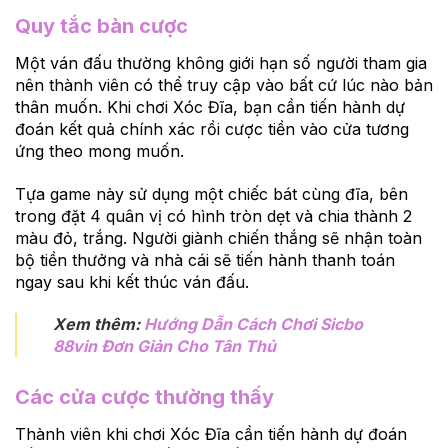
Quy tắc bàn cược
Một ván đấu thường không giới hạn số người tham gia
nên thành viên có thể truy cập vào bất cứ lúc nào bản
thân muốn. Khi chơi Xóc Đĩa, bạn cần tiến hành dự
đoán kết quả chính xác rồi cược tiền vào cửa tương
ứng theo mong muốn.
Tựa game này sử dụng một chiếc bát cùng đĩa, bên
trong đặt 4 quân vị có hình tròn dẹt và chia thành 2
màu đỏ, trắng. Người giành chiến thắng sẽ nhận toàn
bộ tiền thưởng và nhà cái sẽ tiến hành thanh toán
ngay sau khi kết thúc ván đấu.
Xem thêm:
Hướng Dẫn Cách Chơi Sicbo
88vin Đơn Giản Cho Tân Thủ
Các cửa cược thường thấy
Thành viên khi chơi Xóc Đĩa cần tiến hành dự đoán