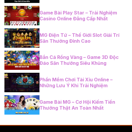
Game Bài Play Star – Trải Nghiệm
Casino Online Đẳng Cấp Nhất
MG Điện Tử – Thế Giới Slot Giải Trí
Săn Thưởng Đỉnh Cao
Bắn Cá Rồng Vàng – Game 3D Độc
Đáo Săn Thưởng Siêu Khủng
Phần Mềm Chơi Tài Xỉu Online –
Những Lưu Ý Khi Trải Nghiệm
Game Bài MG – Cơ Hội Kiếm Tiền
Thưởng Thật An Toàn Nhất