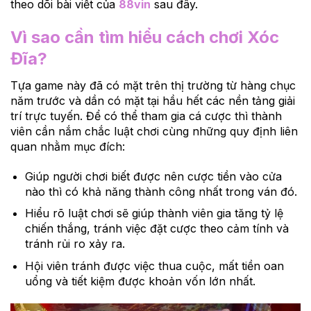
theo dõi bài viết của
88vin
sau đây.
Vì sao cần tìm hiểu cách chơi Xóc
Đĩa?
Tựa game này đã có mặt trên thị trường từ hàng chục
năm trước và dần có mặt tại hầu hết các nền tảng giải
trí trực tuyến. Để có thể tham gia cá cược thì thành
viên cần nắm chắc luật chơi cùng những quy định liên
quan nhằm mục đích:
Giúp người chơi biết được nên cược tiền vào cửa
nào thì có khả năng thành công nhất trong ván đó.
Hiểu rõ luật chơi sẽ giúp thành viên gia tăng tỷ lệ
chiến thắng, tránh việc đặt cược theo cảm tính và
tránh rủi ro xảy ra.
Hội viên tránh được việc thua cuộc, mất tiền oan
uổng và tiết kiệm được khoản vốn lớn nhất.