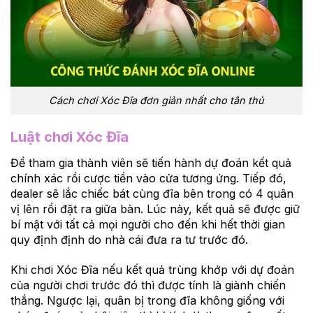
Cách chơi Xóc Đĩa đơn giản nhất cho tân thủ
Luật chơi Xóc Đĩa
Để tham gia thành viên sẽ tiến hành dự đoán kết quả
chính xác rồi cược tiền vào cửa tương ứng. Tiếp đó,
dealer sẽ lắc chiếc bát cùng đĩa bên trong có 4 quân
vị lên rồi đặt ra giữa bàn. Lúc này, kết quả sẽ được giữ
bí mật với tất cả mọi người cho đến khi hết thời gian
quy định định do nhà cái đưa ra tư trước đó.
Khi chơi Xóc Đĩa nếu kết quả trùng khớp với dự đoán
của người chơi trước đó thì được tính là giành chiến
thắng. Ngược lại, quân bị trong đĩa không giống với