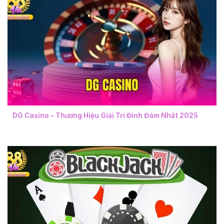
DG Casino – Thương Hiệu Giải Trí Đình Đám Nhất 2025