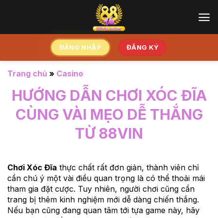
Bỏ
qua
nội
dung
ĐĂNG NHẬP
ĐĂNG KÝ
Trang chủ
»
Casino
HƯỚNG DẪN CHƠI XÓC ĐĨA
CÙNG VÀI MẸO DỄ THẮNG
TỪ 88VIN
Chơi Xóc Đĩa
thực chất rất đơn giản, thành viên chỉ
cần chú ý một vài điều quan trọng là có thể thoải mái
tham gia đặt cược. Tuy nhiên, người chơi cũng cần
trang bị thêm kinh nghiệm mới dễ dàng chiến thắng.
Nếu bạn cũng đang quan tâm tới tựa game này, hãy