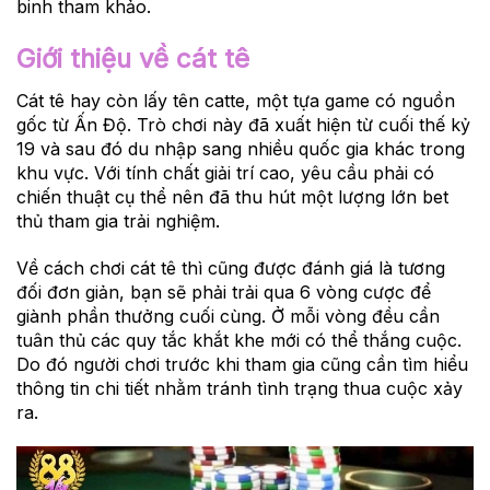
binh tham khảo.
Giới thiệu về cát tê
Cát tê hay còn lấy tên catte, một tựa game có nguồn
gốc từ Ấn Độ. Trò chơi này đã xuất hiện từ cuối thế kỷ
19 và sau đó du nhập sang nhiều quốc gia khác trong
khu vực. Với tính chất giải trí cao, yêu cầu phải có
chiến thuật cụ thể nên đã thu hút một lượng lớn bet
thủ tham gia trải nghiệm.
Về cách chơi cát tê thì cũng được đánh giá là tương
đối đơn giản, bạn sẽ phải trải qua 6 vòng cược để
giành phần thưởng cuối cùng. Ở mỗi vòng đều cần
tuân thủ các quy tắc khắt khe mới có thể thắng cuộc.
Do đó người chơi trước khi tham gia cũng cần tìm hiểu
thông tin chi tiết nhằm tránh tình trạng thua cuộc xảy
ra.