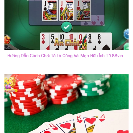
Hướng Dẫn Cách Chơi Tá Lả Cùng Vài Mẹo Hữu Ích Từ 88vin