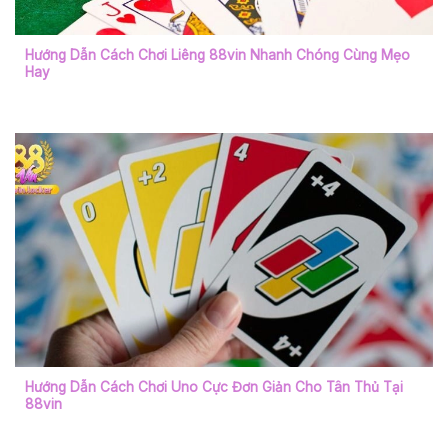
Hướng Dẫn Cách Chơi Liêng 88vin Nhanh Chóng Cùng Mẹo
Hay
Hướng Dẫn Cách Chơi Uno Cực Đơn Giản Cho Tân Thủ Tại
88vin