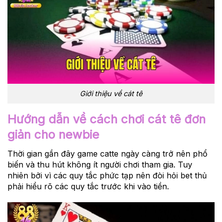
Giới thiệu về cát tê
Hướng dẫn về cách chơi cát tê đơn
giản cho newbie
Thời gian gần đây game catte ngày càng trở nên phổ
biến và thu hút không ít người chơi tham gia. Tuy
nhiên bởi vì các quy tắc phức tạp nên đòi hỏi bet thủ
phải hiểu rõ các quy tắc trước khi vào tiền.