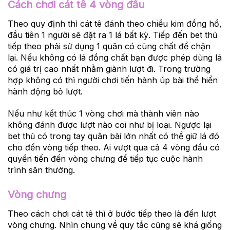
Cách chơi cát tê 4 vòng đầu
Theo quy định thì cát tê đánh theo chiều kim đồng hồ,
đầu tiên 1 người sẽ đặt ra 1 lá bất kỳ. Tiếp đến bet thủ
tiếp theo phải sử dụng 1 quân có cùng chất để chặn
lại. Nếu không có lá đồng chất bạn được phép dùng lá
có giá trị cao nhất nhằm giành lượt đi. Trong trường
hợp không có thì người chơi tiến hành úp bài thể hiển
hành động bỏ lượt.
Nếu như kết thúc 1 vòng chơi mà thành viên nào
không đánh được lượt nào coi như bị loại. Ngược lại
bet thủ có trong tay quân bài lớn nhất có thể giữ lá đó
cho đến vòng tiếp theo. Ai vượt qua cả 4 vòng đầu có
quyền tiến đến vòng chưng để tiếp tục cuộc hành
trình săn thưởng.
Vòng chưng
Theo cách chơi cát tê thì ở bước tiếp theo là đến lượt
vòng chưng. Nhìn chung về quy tắc cũng sẽ khá giống