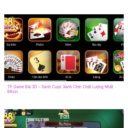
TP Game Bài 3D – Sảnh Cược Xanh Chín Chất Lượng Nhất
88vin