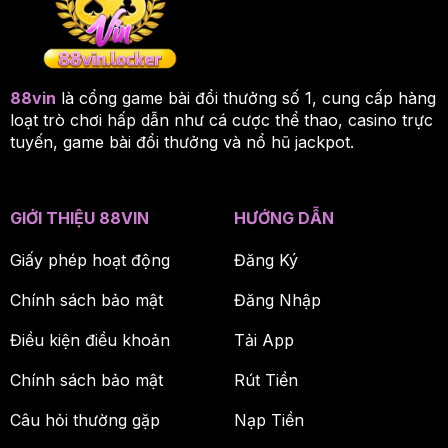
88vin
là cổng game bài đổi thưởng số 1, cung cấp hàng
loạt trò chơi hấp dẫn như cá cược thể thao, casino trực
tuyến, game bài đổi thưởng và nổ hũ jackpot.
GIỚI THIỆU 88VIN
HƯỚNG DẪN
Giấy phép hoạt động
Đăng Ký
Chính sách bảo mật
Đăng Nhập
Điều kiện điều khoản
Tải App
Chính sách bảo mật
Rút Tiền
Câu hỏi thường gặp
Nạp Tiền