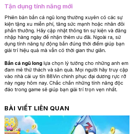
Tận dụng tính năng mới
Phiên bản bắn cá ngũ long thường xuyên có các sự
kiện tặng xu miễn phí, tăng sức mạnh hoặc nhân đôi
phần thưởng. Hãy cập nhật thông tin sự kiện và đăng
nhập hàng ngày để nhận thêm ưu đãi. Ngoài ra, sử
dụng tính năng tự động bắn đúng thời điểm giúp bạn
giải trí hiệu quả mà vẫn có thời gian thư giãn.
Bắn cá ngũ long
lựa chọn lý tưởng cho những anh em
đam mê thử thách và săn quà. Mọi người hãy truy cập
vào nhà cái uy tín 88Vin chinh phục đại dương rực rỡ
này ngay hôm nay. Chắc chắn những tính năng độc
đáo trong game sẽ giúp bạn giải trí trọn vẹn nhất.
BÀI VIẾT LIÊN QUAN