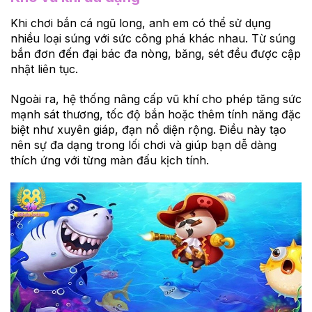
Khi chơi bắn cá ngũ long, anh em có thể sử dụng
nhiều loại súng với sức công phá khác nhau. Từ súng
bắn đơn đến đại bác đa nòng, băng, sét đều được cập
nhật liên tục.
Ngoài ra, hệ thống nâng cấp vũ khí cho phép tăng sức
mạnh sát thương, tốc độ bắn hoặc thêm tính năng đặc
biệt như xuyên giáp, đạn nổ diện rộng. Điều này tạo
nên sự đa dạng trong lối chơi và giúp bạn dễ dàng
thích ứng với từng màn đấu kịch tính.