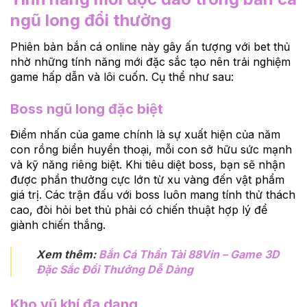
ngũ long đổi thưởng
Phiên bản bắn cá online này gây ấn tượng với bet thủ
nhờ những tính năng mới đặc sắc tạo nên trải nghiệm
game hấp dẫn và lôi cuốn. Cụ thể như sau:
Boss ngũ long đặc biệt
Điểm nhấn của game chính là sự xuất hiện của năm
con rồng biển huyền thoại, mỗi con sở hữu sức mạnh
và kỹ năng riêng biệt. Khi tiêu diệt boss, bạn sẽ nhận
được phần thưởng cực lớn từ xu vàng đến vật phẩm
giá trị. Các trận đấu với boss luôn mang tính thử thách
cao, đòi hỏi bet thủ phải có chiến thuật hợp lý để
giành chiến thắng.
Xem thêm:
Bắn Cá Thần Tài 88Vin – Game 3D
Đặc Sắc Đổi Thưởng Dễ Dàng
Kho vũ khí đa dạng