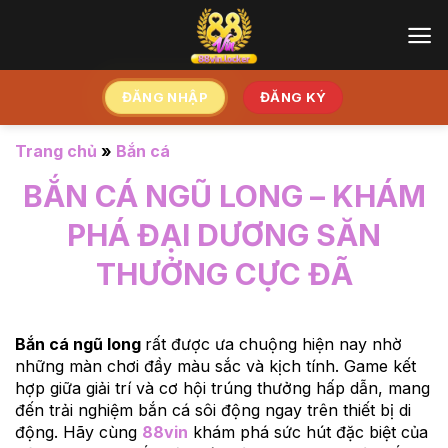
Bỏ
qua
nội
dung
ĐĂNG NHẬP
ĐĂNG KÝ
Trang chủ
»
Bắn cá
BẮN CÁ NGŨ LONG – KHÁM
PHÁ ĐẠI DƯƠNG SĂN
THƯỞNG CỰC ĐÃ
Bắn cá ngũ long
rất được ưa chuộng hiện nay nhờ
những màn chơi đầy màu sắc và kịch tính. Game kết
hợp giữa giải trí và cơ hội trúng thưởng hấp dẫn, mang
đến trải nghiệm bắn cá sôi động ngay trên thiết bị di
động. Hãy cùng
88vin
khám phá sức hút đặc biệt của