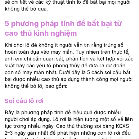
sẻ chi tiết về các kỹ thuật tính lô đề bất bại mọi người
không thể bỏ qua.
5 phương pháp tính đề bất bại từ
cao thủ kinh nghiệm
Khi chơi lô đề không ít người vẫn tin rằng trúng số
hoàn toàn dựa vào may mắn. Tuy nhiên trên thực tế,
anh em chỉ cần quan sát, phân tích và kết hợp với xác
suất hay các yếu tố phong thủy để đưa ra dự đoán
con số may mắn nhất. Dưới đây là 5 cách soi cầu bất
bại được nhiều cao thủ áp dụng thành công mọi người
không thể bỏ lỡ, bao gồm:
Soi cầu lô rơi
Đây là phương pháp tính đề hiệu quả được nhiều
người chơi áp dụng. Lô rơi là hiện tượng một số về liên
tục trong nhiều ngày. Cao thủ thường soi bảng KQXS
2–3 ngày gần nhất để phát hiện những con lô rơi đều