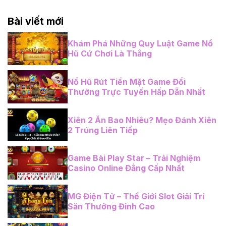
Bài viết mới
Khám Phá Những Quy Luật Game Nổ
Hũ Cứ Chơi Là Thắng
Nổ Hũ Rút Tiền Mặt Game Đổi
Thưởng Trực Tuyến Hấp Dẫn Nhất
Xiên 2 Ăn Bao Nhiêu? Mẹo Đánh Xiên
2 Trúng Liên Tiếp
Game Bài Play Star – Trải Nghiệm
Casino Online Đẳng Cấp Nhất
MG Điện Tử – Thế Giới Slot Giải Trí
Săn Thưởng Đỉnh Cao