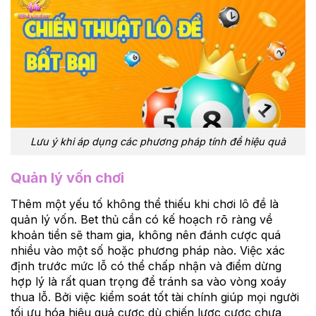
Lưu ý khi áp dụng các phương pháp tính đề hiệu quả
Quản lý vốn chơi
Thêm một yếu tố không thể thiếu khi chơi lô đề là
quản lý vốn. Bet thủ cần có kế hoạch rõ ràng về
khoản tiền sẽ tham gia, không nên đánh cược quá
nhiều vào một số hoặc phương pháp nào. Việc xác
định trước mức lỗ có thể chấp nhận và điểm dừng
hợp lý là rất quan trọng để tránh sa vào vòng xoáy
thua lỗ. Bởi việc kiểm soát tốt tài chính giúp mọi người
tối ưu hóa hiệu quả cược dù chiến lược cược chưa