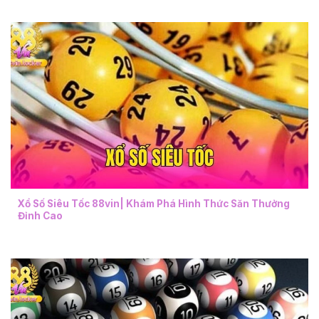
Xổ Số Siêu Tốc 88vin| Khám Phá Hình Thức Săn Thưởng
Đỉnh Cao