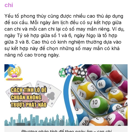
chi
Yếu tố phong thủy cũng được nhiều cao thủ áp dụng
để soi cầu. Mỗi ngày âm lịch đều có sự kết hợp giữa
can chi và mỗi can chi lại có số may mắn riêng. Ví dụ,
ngày Tý sẽ hợp giữa số 1 và 6, ngày Ngọ là tổ hợp
giữa 3 và 8. Cao thủ có kinh nghiệm thường dựa vào
sự kết hợp này để chọn những số may mắn có khả
năng nổ cao trong ngày.
Phương pháp tính đề theo ngày âm – can chi