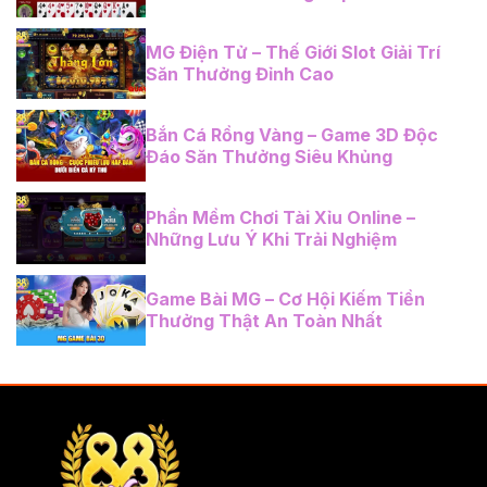
MG Điện Tử – Thế Giới Slot Giải Trí
Săn Thưởng Đỉnh Cao
Bắn Cá Rồng Vàng – Game 3D Độc
Đáo Săn Thưởng Siêu Khủng
Phần Mềm Chơi Tài Xỉu Online –
Những Lưu Ý Khi Trải Nghiệm
Game Bài MG – Cơ Hội Kiếm Tiền
Thưởng Thật An Toàn Nhất