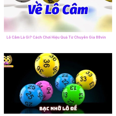
Lô Câm Là Gì? Cách Chơi Hiệu Quả Từ Chuyên Gia 88vin