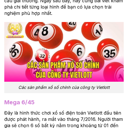
cấu giải thưởng. Ngay sau đây, hãy cùng bài viết khám
phá chi tiết từng loại hình để bạn có lựa chọn trải
nghiệm phù hợp nhất.
Các sản phẩm xổ số chính của công ty Vietlott
Mega 6/45
Đây là hình thức chơi xổ số điện toán Vietlott đầu tiên
được phát hành, ra mắt vào tháng 7/2016. Người tham
gia sẽ chọn 6 số bất kỳ nằm trong khoảng từ 01 đến