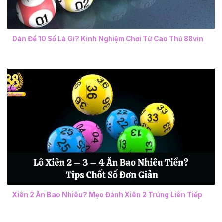
Dàn Đề 10 Số Là Gì? Kinh Nghiệm Chơi Từ Cao Thủ 88vin
Xiên 2 Ăn Bao Nhiêu? Mẹo Đánh Xiên 2 Trúng Liên Tiếp