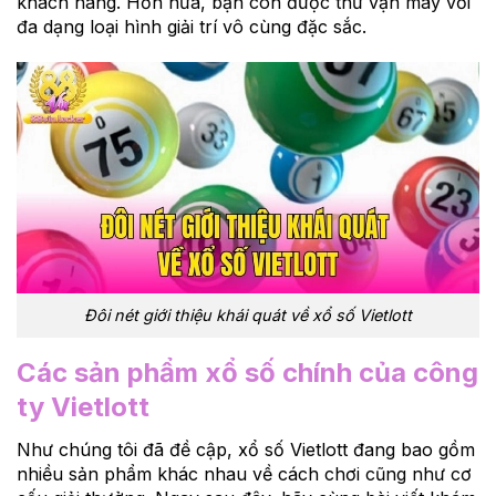
khách hàng. Hơn nữa, bạn còn được thử vận may với
đa dạng loại hình giải trí vô cùng đặc sắc.
Đôi nét giới thiệu khái quát về xổ số Vietlott
Các sản phẩm xổ số chính của công
ty Vietlott
Như chúng tôi đã đề cập, xổ số Vietlott đang bao gồm
nhiều sản phẩm khác nhau về cách chơi cũng như cơ