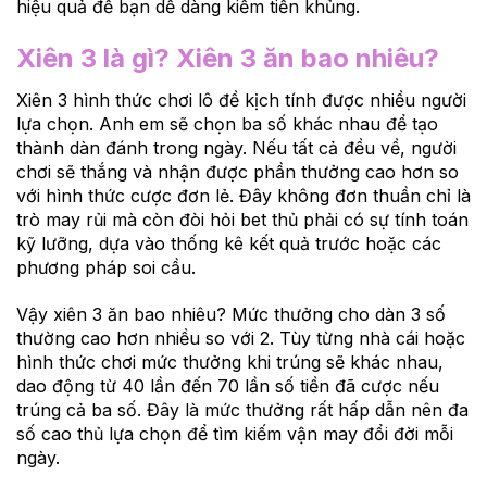
hiệu quả để bạn dễ dàng kiếm tiền khủng.
Xiên 3 là gì? Xiên 3 ăn bao nhiêu?
Xiên 3 hình thức chơi lô đề kịch tính được nhiều người
lựa chọn. Anh em sẽ chọn ba số khác nhau để tạo
thành dàn đánh trong ngày. Nếu tất cả đều về, người
chơi sẽ thắng và nhận được phần thưởng cao hơn so
với hình thức cược đơn lẻ. Đây không đơn thuần chỉ là
trò may rủi mà còn đòi hỏi bet thủ phải có sự tính toán
kỹ lưỡng, dựa vào thống kê kết quả trước hoặc các
phương pháp soi cầu.
Vậy xiên 3 ăn bao nhiêu? Mức thưởng cho dàn 3 số
thường cao hơn nhiều so với 2. Tùy từng nhà cái hoặc
hình thức chơi mức thưởng khi trúng sẽ khác nhau,
dao động từ 40 lần đến 70 lần số tiền đã cược nếu
trúng cả ba số. Đây là mức thưởng rất hấp dẫn nên đa
số cao thủ lựa chọn để tìm kiếm vận may đổi đời mỗi
ngày.