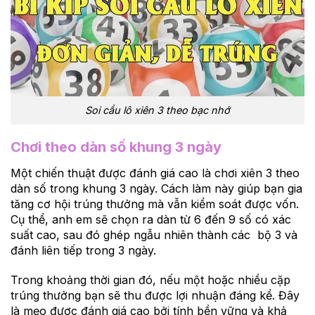
Soi cầu lô xiên 3 theo bạc nhớ
Chơi theo dàn số khung 3 ngày
Một chiến thuật được đánh giá cao là chơi xiên 3 theo
dàn số trong khung 3 ngày. Cách làm này giúp bạn gia
tăng cơ hội trúng thưởng mà vẫn kiểm soát được vốn.
Cụ thể, anh em sẽ chọn ra dàn từ 6 đến 9 số có xác
suất cao, sau đó ghép ngẫu nhiên thành các bộ 3 và
đánh liên tiếp trong 3 ngày.
Trong khoảng thời gian đó, nếu một hoặc nhiều cặp
trúng thưởng bạn sẽ thu được lợi nhuận đáng kể. Đây
là mẹo được đánh giá cao bởi tính bền vững và khả