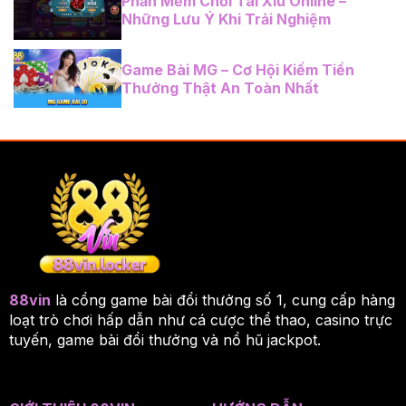
Phần Mềm Chơi Tài Xỉu Online –
Những Lưu Ý Khi Trải Nghiệm
Game Bài MG – Cơ Hội Kiếm Tiền
Thưởng Thật An Toàn Nhất
88vin
là cổng game bài đổi thưởng số 1, cung cấp hàng
loạt trò chơi hấp dẫn như cá cược thể thao, casino trực
tuyến, game bài đổi thưởng và nổ hũ jackpot.