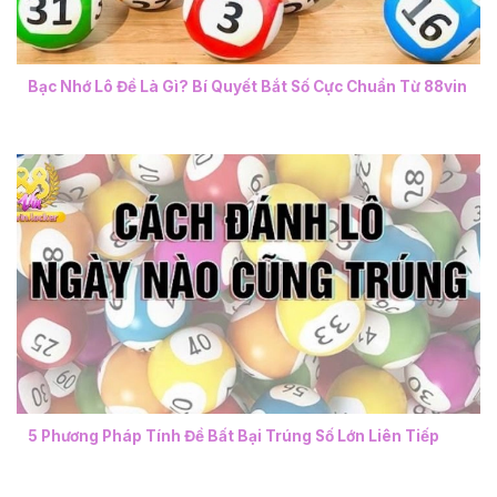
Bạc Nhớ Lô Đề Là Gì? Bí Quyết Bắt Số Cực Chuẩn Từ 88vin
5 Phương Pháp Tính Đề Bất Bại Trúng Số Lớn Liên Tiếp