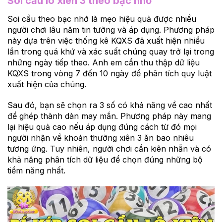
Soi cầu lô xiên 3 theo bạc nhớ
Soi cầu theo bạc nhớ là mẹo hiệu quả được nhiều
người chơi lâu năm tin tưởng và áp dụng. Phương pháp
này dựa trên việc thống kê KQXS đã xuất hiện nhiều
lần trong quá khứ và xác suất chúng quay trở lại trong
những ngày tiếp theo. Anh em cần thu thập dữ liệu
KQXS trong vòng 7 đến 10 ngày để phân tích quy luật
xuất hiện của chúng.
Sau đó, bạn sẽ chọn ra 3 số có khả năng về cao nhất
để ghép thành dàn may mắn. Phương pháp này mang
lại hiệu quả cao nếu áp dụng đúng cách từ đó mọi
người nhận về khoản thưởng xiên 3 ăn bao nhiêu
tương ứng. Tuy nhiên, người chơi cần kiên nhẫn và có
khả năng phân tích dữ liệu để chọn đúng những bộ
tiềm năng nhất.