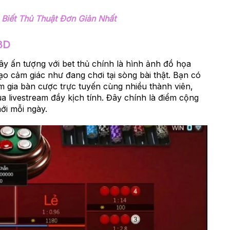
 Biết Thủ Thuật Đơn Giản Nhất
3D
y ấn tượng với bet thủ chính là hình ảnh đồ họa
 cảm giác như đang chơi tại sòng bài thật. Bạn có
m gia bàn cược trực tuyến cùng nhiều thành viên,
ua livestream đầy kịch tính. Đây chính là điểm cộng
ới mỗi ngày.