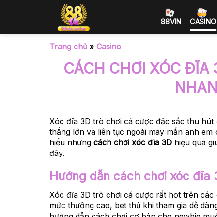
Bỏ
qua
88VIN
CASINO
nội
dung
Trang chủ
»
Casino
CÁCH CHƠI XÓC ĐĨA
NHAN
Xóc đĩa 3D trò chơi cá cược đặc sắc thu hút 
thắng lớn và liên tục ngoài may mắn anh em
hiểu những
cách chơi xóc đĩa 3D
hiệu quả gi
đây.
Hướng dẫn cách chơi xóc đĩa 
Xóc đĩa 3D trò chơi cá cược rất hot trên các 
mức thưởng cao, bet thủ khi tham gia dễ dàn
hướng dẫn cách chơi cơ bản cho newbie muốn 