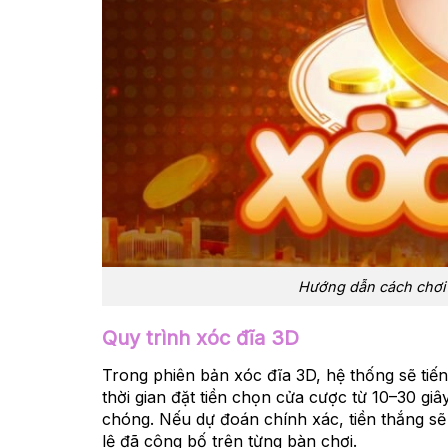
Hướng dẫn cách chơi 
Quy trình xóc đĩa 3D
Trong phiên bản xóc đĩa 3D, hệ thống sẽ ti
thời gian đặt tiền chọn cửa cược từ 10–30 giâ
chóng. Nếu dự đoán chính xác, tiền thắng sẽ
lệ đã công bố trên từng bàn chơi.