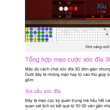
Tính năng mới 
Tổng hợp mẹo cược xóc đĩa 3D
Mặc dù cách chơi xóc đĩa 3D đơn giản nhưng
Dưới đây là những mẹo hay từ cao thủ giúp b
gồm:
Soi cầu xóc đĩa
Đây là mẹo cực kỳ quan trọng mà hầu hết cao
quan sát lịch sử kết quả từ 10–20 ván gần n