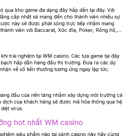
 qua kho game đa dạng đầy hấp dẫn tại đây. Với
 đẳng cấp nhất sẽ mang đến cho thành viên nhiều sự
cược này sẽ được phát sóng trực tiếp nhằm mang
thành viên với Baccarat, Xóc đĩa, Poker, Rồng hổ,…
khi trải nghiệm tại WM casino. Các tựa game tại đây
bạch hấp dẫn hàng đầu thị trường. Đưa ra các dự
nhận về số tiền thưởng tương ứng ngay lập tức.
n hàng đầu của nền tảng nhằm xây dựng môi trường cá
ao dịch của khách hàng sẽ được mã hóa thông qua hệ
diệt virus.
ởng hot nhất WM casino
nghiệm siêu phẩm nào tại sảnh casino này hãy cùng