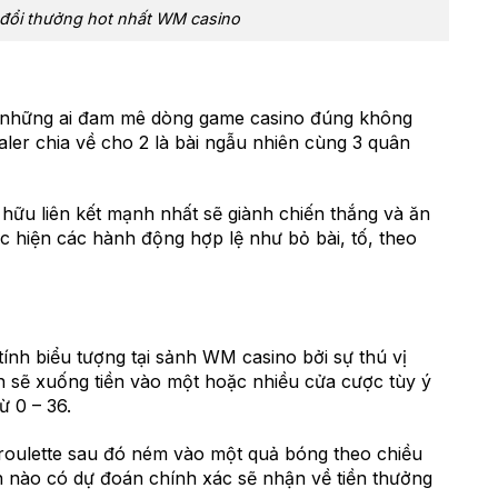
đổi thưởng hot nhất WM casino
ới những ai đam mê dòng game casino đúng không
ler chia về cho 2 là bài ngẫu nhiên cùng 3 quân
ữu liên kết mạnh nhất sẽ giành chiến thắng và ăn
c hiện các hành động hợp lệ như bỏ bài, tố, theo
ính biểu tượng tại sảnh WM casino bởi sự thú vị
n sẽ xuống tiền vào một hoặc nhiều cửa cược tùy ý
ừ 0 – 36.
 roulette sau đó ném vào một quả bóng theo chiều
ên nào có dự đoán chính xác sẽ nhận về tiền thưởng