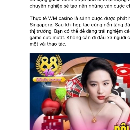
chuyên nghiệp sẽ tạo nên những ván cược ch
Thực tế WM casino là sảnh cược được phát h
Singapore. Sau khi hợp tác cùng nền tảng đã
thị trường. Bạn có thể dễ dàng trải nghiệm các
game cực mượt. Không cần đi đâu xa người ch
một vài thao tác.