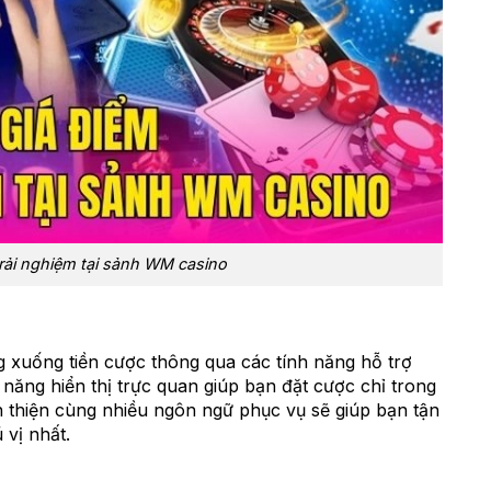
rải nghiệm tại sảnh WM casino
 xuống tiền cược thông qua các tính năng hỗ trợ
năng hiển thị trực quan giúp bạn đặt cược chỉ trong
n thiện cùng nhiều ngôn ngữ phục vụ sẽ giúp bạn tận
vị nhất.