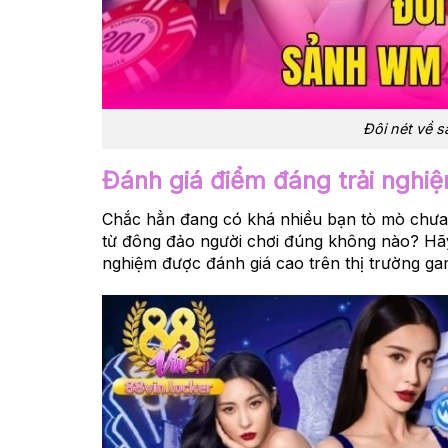
Đôi nét về 
Đánh giá điểm đáng trải nghi
Chắc hẳn đang có khá nhiều bạn tò mò chưa 
từ đông đảo người chơi đúng không nào? Hã
nghiệm được đánh giá cao trên thị trường ga