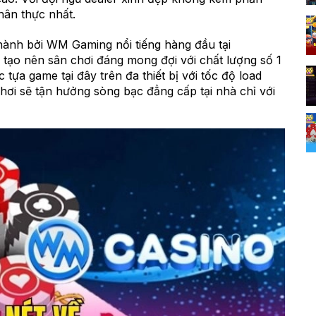
ân thực nhất.
ành bởi WM Gaming nổi tiếng hàng đầu tại
 tạo nên sân chơi đáng mong đợi với chất lượng số 1
 tựa game tại đây trên đa thiết bị với tốc độ load
ơi sẽ tận hưởng sòng bạc đẳng cấp tại nhà chỉ với