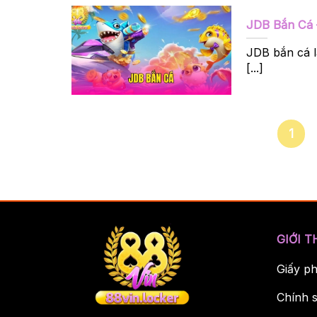
JDB Bắn Cá 
JDB bắn cá l
[...]
1
GIỚI T
Giấy p
Chính 