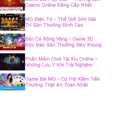
Casino Online Đẳng Cấp Nhất
MG Điện Tử – Thế Giới Slot Giải
Trí Săn Thưởng Đỉnh Cao
Bắn Cá Rồng Vàng – Game 3D
Độc Đáo Săn Thưởng Siêu Khủng
Phần Mềm Chơi Tài Xỉu Online –
Những Lưu Ý Khi Trải Nghiệm
Game Bài MG – Cơ Hội Kiếm Tiền
Thưởng Thật An Toàn Nhất