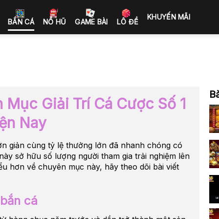
KHUYẾN MÃI
BẮN CÁ
NỔ HŨ
GAME BÀI
LÔ ĐỀ
Bà
 Mục Giải Trí Cá Cược Số 1
ện Nay
ơn giản cùng tỷ lệ thưởng lớn đã nhanh chóng có
y sở hữu số lượng người tham gia trải nghiệm lên
ểu hơn về chuyên mục này, hãy theo dõi bài viết
 bắn cá