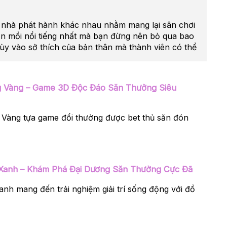
u nhà phát hành khác nhau nhằm mang lại sân chơi
ăn mồi nổi tiếng nhất mà bạn đừng nên bỏ qua bao
ùy vào sở thích của bản thân mà thành viên có thể
 Vàng – Game 3D Độc Đáo Săn Thưởng Siêu
 nhận về số tiền thưởng lên tới hàng trăm triệu
 tỷ lệ điểm riêng tùy vào kích thước to nhỏ cùng
Vàng tựa game đổi thưởng được bet thủ săn đón
 với việc bạn tiêu diệt được càng nhiều sinh vật
]
ắn cá
cùng một vài thông tin quan trọng mà người
vin ngay hôm nay để có cơ hội trải nghiệm vô vàn
Xanh – Khám Phá Đại Dương Săn Thưởng Cực Đã
anh mang đến trải nghiệm giải trí sống động với đồ