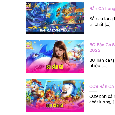
Bắn Cá Long 
Bắn cá long 
trí chất [...]
BG Bắn Cá 8
2025
BG bắn cá tạ
nhiều [...]
CQ9 Bắn Cá 
CQ9 bắn cá m
chất lượng, [.