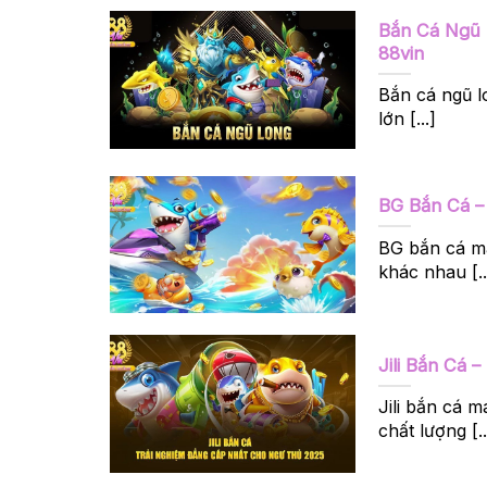
Bắn Cá Ngũ 
88vin
Bắn cá ngũ l
lớn [...]
BG Bắn Cá – 
BG bắn cá ma
khác nhau [..
Jili Bắn Cá
Jili bắn cá m
chất lượng [..