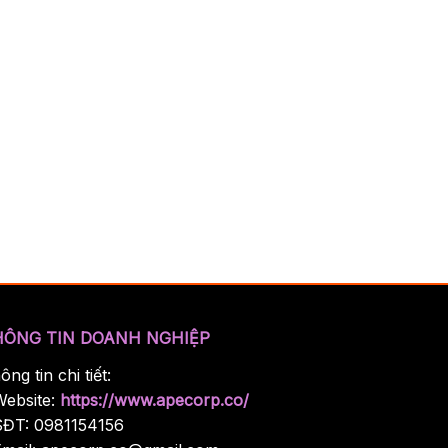
HÔNG TIN DOANH NGHIỆP
ông tin chi tiết:
Website:
https://www.apecorp.co/
SĐT: 0981154156